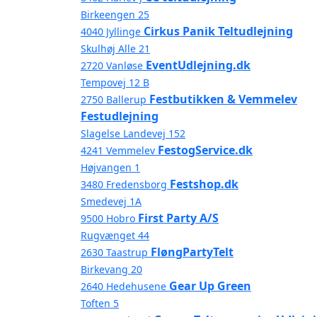
Birkeengen 25
Cirkus Panik Teltudlejning
4040 Jyllinge
Skulhøj Alle 21
EventUdlejning.dk
2720 Vanløse
Tempovej 12 B
Festbutikken & Vemmelev
2750 Ballerup
Festudlejning
Slagelse Landevej 152
FestogService.dk
4241 Vemmelev
Højvangen 1
Festshop.dk
3480 Fredensborg
Smedevej 1A
First Party A/S
9500 Hobro
Rugvænget 44
FløngPartyTelt
2630 Taastrup
Birkevang 20
Gear Up Green
2640 Hedehusene
Toften 5