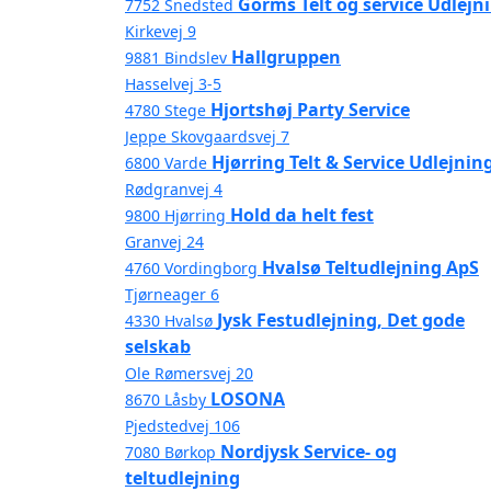
Gorms Telt og service Udlejn
7752 Snedsted
Kirkevej 9
Hallgruppen
9881 Bindslev
Hasselvej 3-5
Hjortshøj Party Service
4780 Stege
Jeppe Skovgaardsvej 7
Hjørring Telt & Service Udlejnin
6800 Varde
Rødgranvej 4
Hold da helt fest
9800 Hjørring
Granvej 24
Hvalsø Teltudlejning ApS
4760 Vordingborg
Tjørneager 6
Jysk Festudlejning, Det gode
4330 Hvalsø
selskab
Ole Rømersvej 20
LOSONA
8670 Låsby
Pjedstedvej 106
Nordjysk Service- og
7080 Børkop
teltudlejning