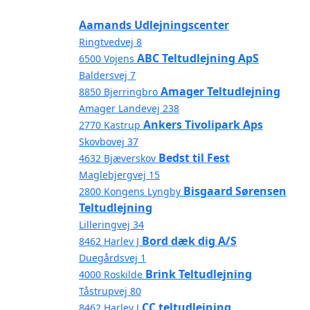
Aamands Udlejningscenter
Ringtvedvej 8
ABC Teltudlejning ApS
6500 Vojens
Baldersvej 7
Amager Teltudlejning
8850 Bjerringbro
Amager Landevej 238
Ankers Tivolipark Aps
2770 Kastrup
Skovbovej 37
Bedst til Fest
4632 Bjæverskov
Maglebjergvej 15
Bisgaard Sørensen
2800 Kongens Lyngby
Teltudlejning
Lilleringvej 34
Bord dæk dig A/S
8462 Harlev J
Duegårdsvej 1
Brink Teltudlejning
4000 Roskilde
Tåstrupvej 80
CC teltudlejning
8462 Harlev J