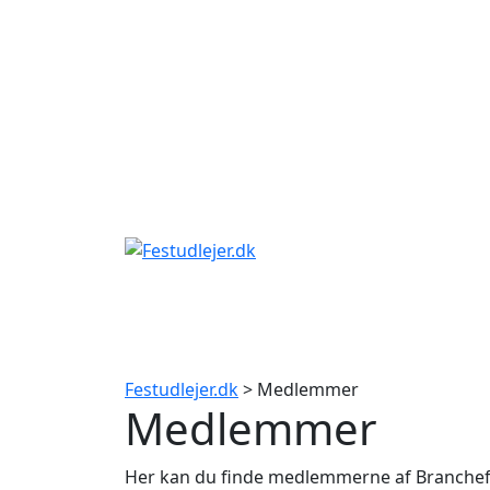
Gå
til
indhold
Festudlejer.dk
> Medlemmer
Medlemmer
Her kan du finde medlemmerne af Branche