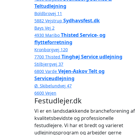
Teltudlejning
Boldbrovej 11
Sydhavsfest.dk
5882 Vejstrup
Bays Vej 2
Thisted Service- og
4930 Maribo
flytteforretning
Kronborgvej 120
Tinghøj Service udlejning
7700 Thisted
Stilbjergvej 37
Vejen-Askov Telt og
6800 Varde
Serviceudlejning
Ø. Skibelundvej 47
6600 Vejen
Festudlejer.dk
Vi er en landsdækkende brancheforening af
kvalitetsbevidste og professionelle
festudlejere. Vi har et bredt og varieret
udlejningsprogram og arbejder gerne