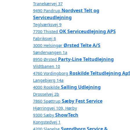
Tranekærvej 37
Nordvest Telt og
9490 Pandrup
Serviceudlejning
Teglværksvej 9
OK Serviceudlejning APS
7700 Thisted
Fabriksvej 6
Ørsted Telte A/S
3000 Helsingør
Søndervangen 1a
Party-Line Teltudlejning
8950 Ørsted
Vildtbanen 10
Roskilde Teltudlejning Ap
4760 Vordingborg
Langebjerg 14a
Salling Udlejning
4000 Roskilde
Drosselvej 2b
Sæby Fest Service
7860 Spøttrup
Hjørringvej 109, Hørby
ShowTech
9300 Sæby
Kongstedvej 1
Svendborg Service &
4200 Slagelse