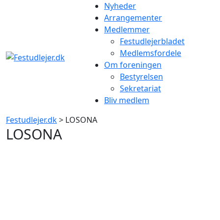
Gå
Nyheder
til
Arrangementer
indhold
Medlemmer
Festudlejerbladet
Medlemsfordele
Om foreningen
Bestyrelsen
Sekretariat
Bliv medlem
Festudlejer.dk
> LOSONA
LOSONA