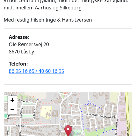
Vi bor centralt i Jylland, midt i det midtjyske Søhøjland.
midt imellem Aarhus og Silkeborg
Med festlig hilsen Inge & Hans Iversen
Adresse:
Ole Rømersvej 20
8670 Låsby
Telefon:
86 95 16 65 / 40 60 16 95
+
−