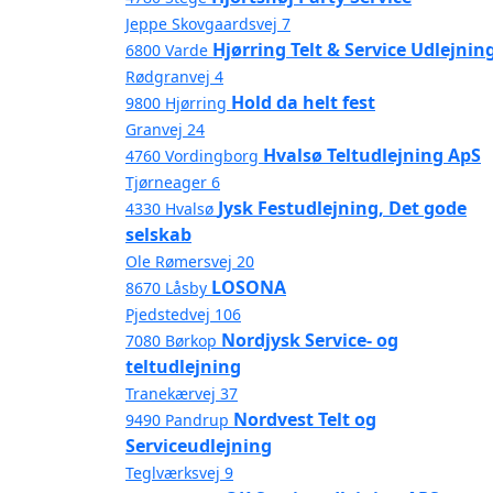
Jeppe Skovgaardsvej 7
Hjørring Telt & Service Udlejnin
6800 Varde
Rødgranvej 4
Hold da helt fest
9800 Hjørring
Granvej 24
Hvalsø Teltudlejning ApS
4760 Vordingborg
Tjørneager 6
Jysk Festudlejning, Det gode
4330 Hvalsø
selskab
Ole Rømersvej 20
LOSONA
8670 Låsby
Pjedstedvej 106
Nordjysk Service- og
7080 Børkop
teltudlejning
Tranekærvej 37
Nordvest Telt og
9490 Pandrup
Serviceudlejning
Teglværksvej 9