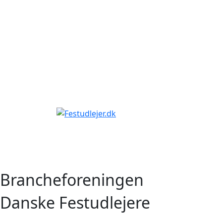
Gå
til
indhold
Brancheforeningen
Danske Festudlejere