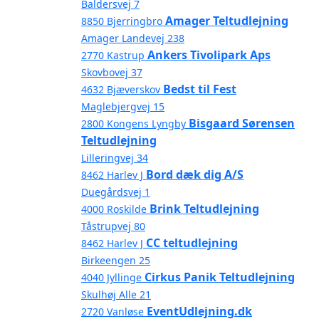
Baldersvej 7
Amager Teltudlejning
8850 Bjerringbro
Amager Landevej 238
Ankers Tivolipark Aps
2770 Kastrup
Skovbovej 37
Bedst til Fest
4632 Bjæverskov
Maglebjergvej 15
Bisgaard Sørensen
2800 Kongens Lyngby
Teltudlejning
Lilleringvej 34
Bord dæk dig A/S
8462 Harlev J
Duegårdsvej 1
Brink Teltudlejning
4000 Roskilde
Tåstrupvej 80
CC teltudlejning
8462 Harlev J
Birkeengen 25
Cirkus Panik Teltudlejning
4040 Jyllinge
Skulhøj Alle 21
EventUdlejning.dk
2720 Vanløse