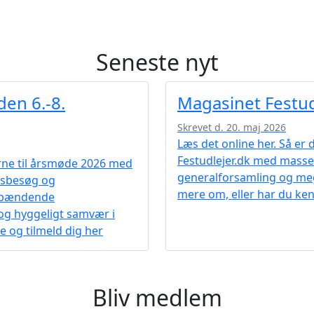
Seneste nyt
en 6.-8.
Magasinet Festud
Skrevet d. 20. maj 2026
Læs det online her. Så er
Festudlejer.dk med masser
rne til årsmøde 2026 med
generalforsamling og meg
dsbesøg og
mere om, eller har du ken
 spændende
og hyggeligt samvær i
 og tilmeld dig her
Bliv medlem