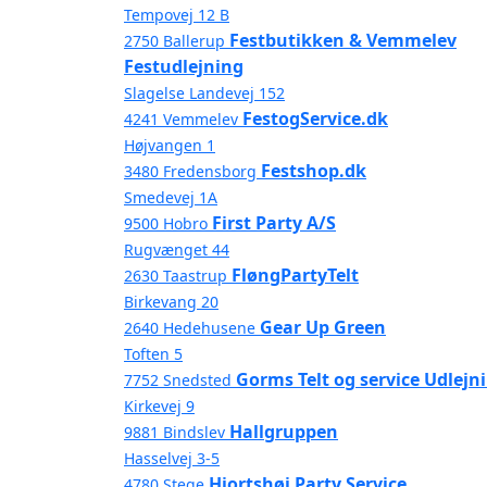
Tempovej 12 B
Festbutikken & Vemmelev
2750 Ballerup
Festudlejning
Slagelse Landevej 152
FestogService.dk
4241 Vemmelev
Højvangen 1
Festshop.dk
3480 Fredensborg
Smedevej 1A
First Party A/S
9500 Hobro
Rugvænget 44
FløngPartyTelt
2630 Taastrup
Birkevang 20
Gear Up Green
2640 Hedehusene
Toften 5
Gorms Telt og service Udlejn
7752 Snedsted
Kirkevej 9
Hallgruppen
9881 Bindslev
Hasselvej 3-5
Hjortshøj Party Service
4780 Stege