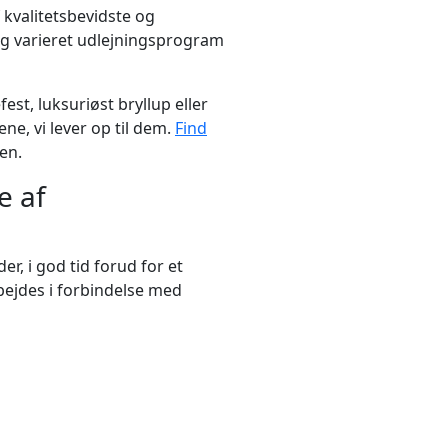
kvalitetsbevidste og
 og varieret udlejningsprogram
est, luksuriøst bryllup eller
vene, vi lever op til dem.
Find
en.
e af
er, i god tid forud for et
bejdes i forbindelse med