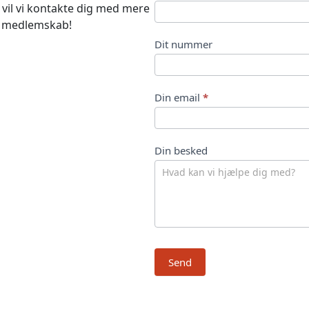
 vil vi kontakte dig med mere
o
et medlemskab!
n
Dit nummer
t
a
Din email
*
k
t
Din besked
Send