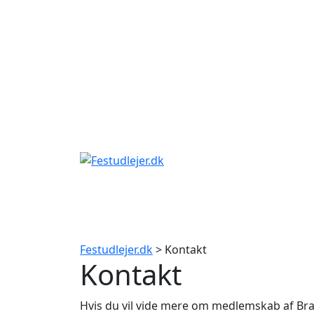
Gå
til
indhold
Festudlejer.dk
> Kontakt
Kontakt
Hvis du vil vide mere om medlemskab af B