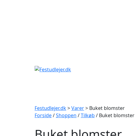
Gå
til
indhold
Festudlejer.dk
>
Varer
>
Buket blomster
Forside
/
Shoppen
/
Tilkøb
/ Buket blomster
Buket blomster