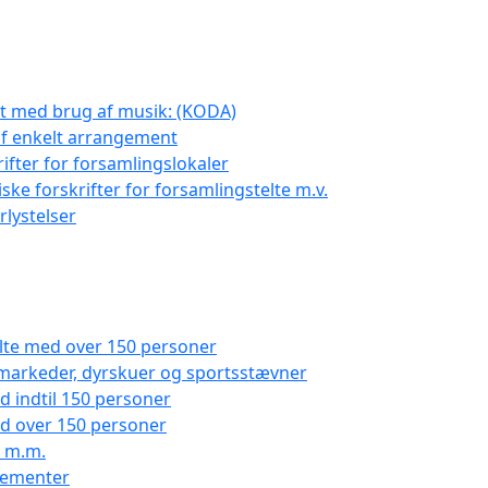
t med brug af musik: (KODA)
f enkelt arrangement
ifter for forsamlingslokaler
ke forskrifter for forsamlingstelte m.v.
rlystelser
telte med over 150 personer
. markeder, dyrskuer og sportsstævner
ed indtil 150 personer
med over 150 personer
e m.m.
ngementer