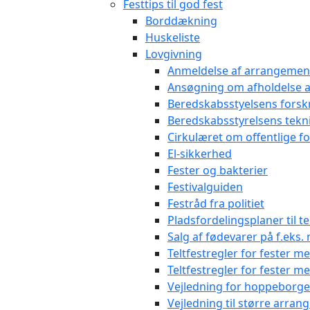
Festtips til god fest
Borddækning
Huskeliste
Lovgivning
Anmeldelse af arrangemen
Ansøgning om afholdelse a
Beredskabsstyelsens forskr
Beredskabsstyrelsens teknis
Cirkulæret om offentlige fo
El-sikkerhed
Fester og bakterier
Festivalguiden
Festråd fra politiet
Pladsfordelingsplaner til 
Salg af fødevarer på f.eks
Teltfestregler for fester m
Teltfestregler for fester 
Vejledning for hoppeborg
Vejledning til større arra