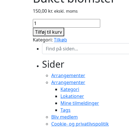
150,00
kr.
ekskl. moms
Buket
blomster
Tilføj til kurv
antal
Kategori:
Tilkøb
Sider
Arrangementer
Arrangementer
Kategori
Lokationer
Mine tilmeldinger
Tags
Bliv medlem
Cookie- og privatlivspolitik