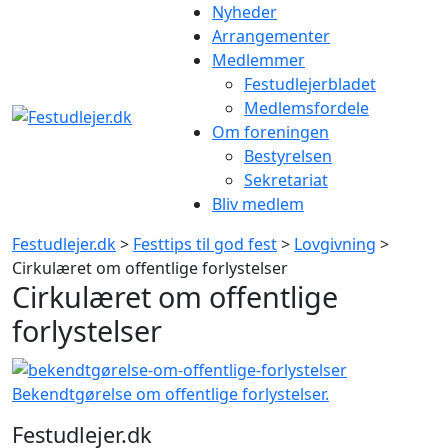
Gå
Nyheder
til
Arrangementer
indhold
Medlemmer
Festudlejerbladet
Medlemsfordele
Om foreningen
Bestyrelsen
Sekretariat
Bliv medlem
Festudlejer.dk
>
Festtips til god fest
>
Lovgivning
>
Cirkulæret om offentlige forlystelser
Cirkulæret om offentlige
forlystelser
Bekendtgørelse om offentlige forlystelser.
Festudlejer.dk