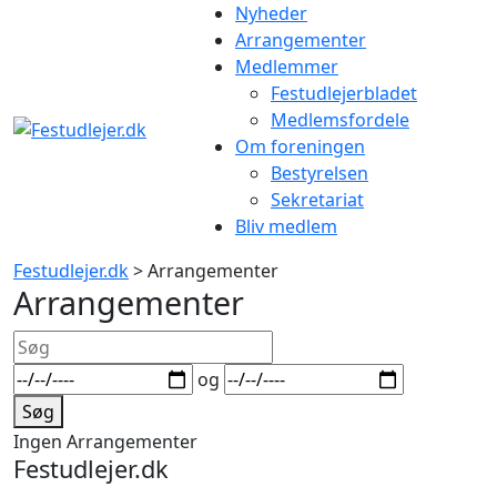
Gå
Nyheder
til
Arrangementer
indhold
Medlemmer
Festudlejerbladet
Medlemsfordele
Om foreningen
Bestyrelsen
Sekretariat
Bliv medlem
Festudlejer.dk
> Arrangementer
Arrangementer
Søg
Datoer
og
Søg
Ingen Arrangementer
Festudlejer.dk