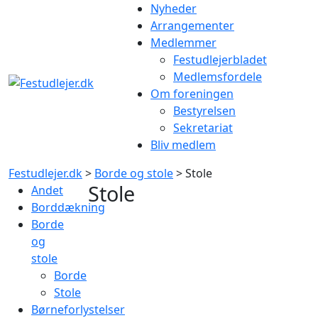
Gå
Nyheder
til
Arrangementer
indhold
Medlemmer
Festudlejerbladet
Medlemsfordele
Om foreningen
Bestyrelsen
Sekretariat
Bliv medlem
Festudlejer.dk
>
Borde og stole
>
Stole
Stole
Andet
Borddækning
Borde
og
stole
Borde
Stole
Børneforlystelser