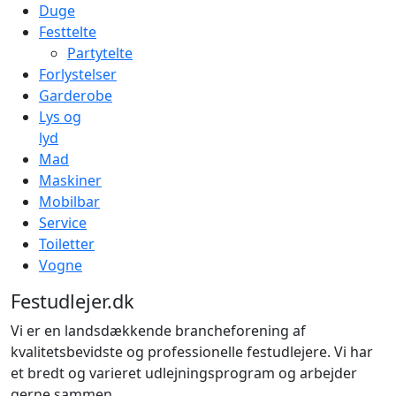
Duge
Festtelte
Partytelte
Forlystelser
Garderobe
Lys og
lyd
Mad
Maskiner
Mobilbar
Service
Toiletter
Vogne
Festudlejer.dk
Vi er en landsdækkende brancheforening af
kvalitetsbevidste og professionelle festudlejere. Vi har
et bredt og varieret udlejningsprogram og arbejder
gerne sammen.