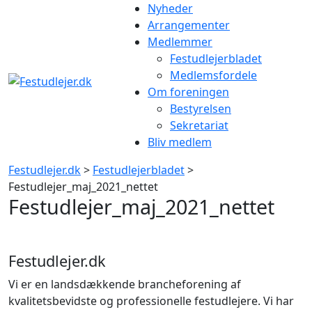
Gå
Nyheder
til
Arrangementer
indhold
Medlemmer
Festudlejerbladet
Medlemsfordele
Om foreningen
Bestyrelsen
Sekretariat
Bliv medlem
Festudlejer.dk
>
Festudlejerbladet
>
Festudlejer_maj_2021_nettet
Festudlejer_maj_2021_nettet
Festudlejer.dk
Vi er en landsdækkende brancheforening af
kvalitetsbevidste og professionelle festudlejere. Vi har