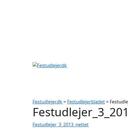
Gå
til
indhold
Festudlejer.dk
>
Festudlejerbladet
> Festudle
Festudlejer_3_20
Festudlejer_3_2013_nettet