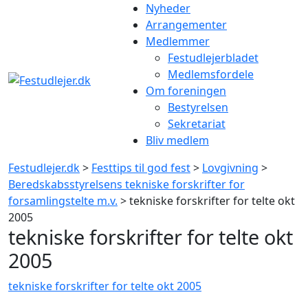
Gå
Nyheder
til
Arrangementer
indhold
Medlemmer
Festudlejerbladet
Medlemsfordele
Om foreningen
Bestyrelsen
Sekretariat
Bliv medlem
Festudlejer.dk
>
Festtips til god fest
>
Lovgivning
>
Beredskabsstyrelsens tekniske forskrifter for
forsamlingstelte m.v.
> tekniske forskrifter for telte okt
2005
tekniske forskrifter for telte okt
2005
tekniske forskrifter for telte okt 2005