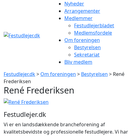
Gå
Nyheder
til
Arrangementer
indhold
Medlemmer
Festudlejerbladet
Medlemsfordele
Om foreningen
Bestyrelsen
Sekretariat
Bliv medlem
Festudlejer.dk
>
Om foreningen
>
Bestyrelsen
> René
Frederiksen
René Frederiksen
Festudlejer.dk
Vi er en landsdækkende brancheforening af
kvalitetsbevidste og professionelle festudlejere. Vi har