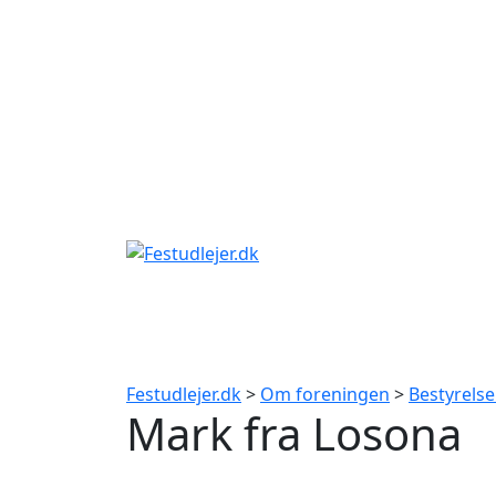
Gå
til
indhold
Festudlejer.dk
>
Om foreningen
>
Bestyrels
Mark fra Losona