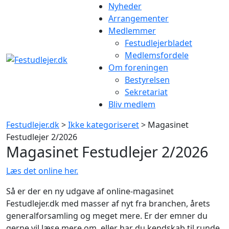
Gå
Nyheder
til
Arrangementer
indhold
Medlemmer
Festudlejerbladet
Medlemsfordele
Om foreningen
Bestyrelsen
Sekretariat
Bliv medlem
Festudlejer.dk
>
Ikke kategoriseret
> Magasinet
Festudlejer 2/2026
Magasinet Festudlejer 2/2026
Læs det online her.
Så er der en ny udgave af online-magasinet
Festudlejer.dk med masser af nyt fra branchen, årets
generalforsamling og meget mere. Er der emner du
gerne vil læse mere om, eller har du kendskab til runde