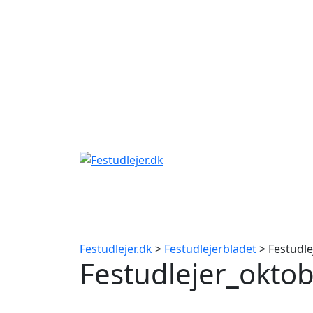
Gå
til
indhold
Festudlejer.dk
>
Festudlejerbladet
> Festudl
Festudlejer_okt