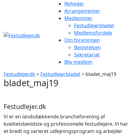
Gå
Nyheder
til
Arrangementer
indhold
Medlemmer
Festudlejerbladet
Medlemsfordele
Om foreningen
Bestyrelsen
Sekretariat
Bliv medlem
Festudlejer.dk
>
Festudlejerbladet
> bladet_maj19
bladet_maj19
Festudlejer.dk
Vi er en landsdækkende brancheforening af
kvalitetsbevidste og professionelle festudlejere. Vi har
et bredt og varieret udlejningsprogram og arbejder