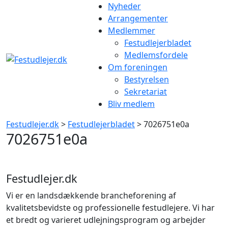
Gå
Nyheder
til
Arrangementer
indhold
Medlemmer
Festudlejerbladet
Medlemsfordele
Om foreningen
Bestyrelsen
Sekretariat
Bliv medlem
Festudlejer.dk
>
Festudlejerbladet
> 7026751e0a
7026751e0a
Festudlejer.dk
Vi er en landsdækkende brancheforening af
kvalitetsbevidste og professionelle festudlejere. Vi har
et bredt og varieret udlejningsprogram og arbejder