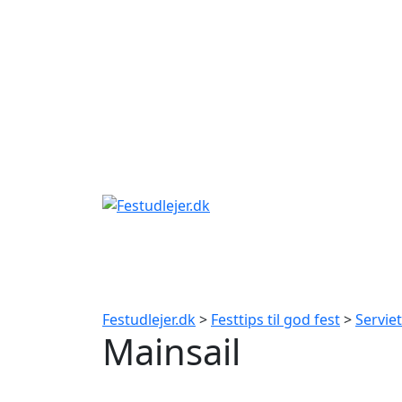
Gå
til
indhold
Festudlejer.dk
>
Festtips til god fest
>
Servie
Mainsail