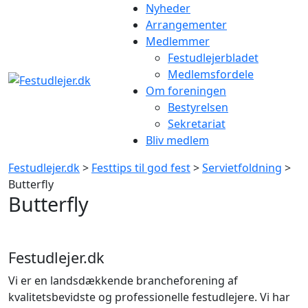
Gå
Nyheder
til
Arrangementer
indhold
Medlemmer
Festudlejerbladet
Medlemsfordele
Om foreningen
Bestyrelsen
Sekretariat
Bliv medlem
Festudlejer.dk
>
Festtips til god fest
>
Servietfoldning
>
Butterfly
Butterfly
Festudlejer.dk
Vi er en landsdækkende brancheforening af
kvalitetsbevidste og professionelle festudlejere. Vi har