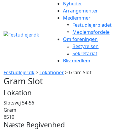
Gå
Nyheder
til
Arrangementer
indhold
Medlemmer
Festudlejerbladet
Medlemsfordele
Om foreningen
Bestyrelsen
Sekretariat
Bliv medlem
Festudlejer.dk
>
Lokationer
>
Gram Slot
Gram Slot
Lokation
Slotsvej 54-56
Gram
6510
Næste Begivenhed