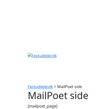
Gå
til
indhold
Festudlejer.dk
>
MailPoet side
MailPoet side
[mailpoet_page]