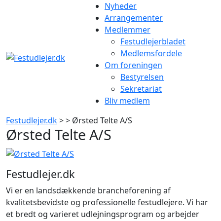
Gå
Nyheder
til
Arrangementer
indhold
Medlemmer
Festudlejerbladet
Medlemsfordele
Om foreningen
Bestyrelsen
Sekretariat
Bliv medlem
Festudlejer.dk
> > Ørsted Telte A/S
Ørsted Telte A/S
Festudlejer.dk
Vi er en landsdækkende brancheforening af
kvalitetsbevidste og professionelle festudlejere. Vi har
et bredt og varieret udlejningsprogram og arbejder