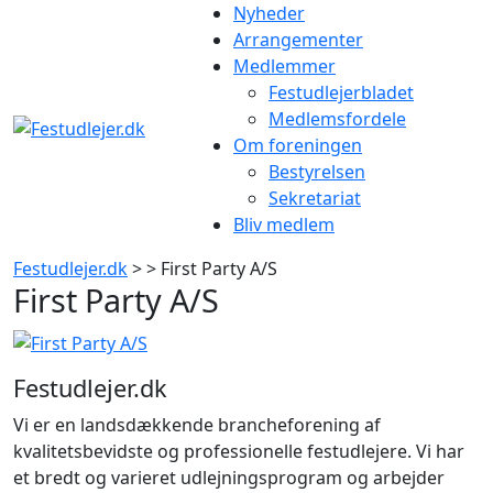
Gå
Nyheder
til
Arrangementer
indhold
Medlemmer
Festudlejerbladet
Medlemsfordele
Om foreningen
Bestyrelsen
Sekretariat
Bliv medlem
Festudlejer.dk
> > First Party A/S
First Party A/S
Festudlejer.dk
Vi er en landsdækkende brancheforening af
kvalitetsbevidste og professionelle festudlejere. Vi har
et bredt og varieret udlejningsprogram og arbejder